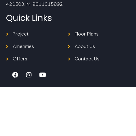
421503. M: 9011015892
Quick Links
Project
Floor Plans
Amenities
About Us
Offers
Contact Us