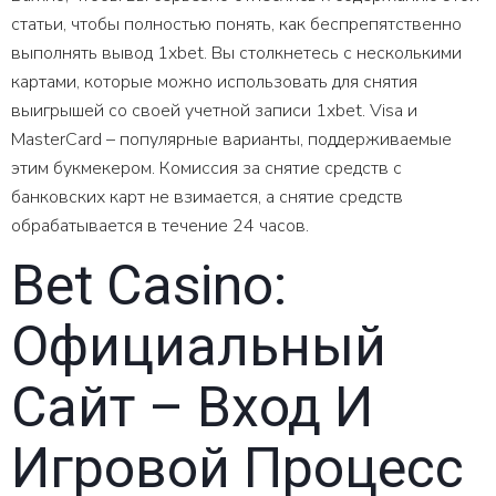
статьи, чтобы полностью понять, как беспрепятственно
выполнять вывод 1xbet. Вы столкнетесь с несколькими
картами, которые можно использовать для снятия
выигрышей со своей учетной записи 1xbet. Visa и
MasterCard – популярные варианты, поддерживаемые
этим букмекером. Комиссия за снятие средств с
банковских карт не взимается, а снятие средств
обрабатывается в течение 24 часов.
Bet Casino:
Официальный
Сайт – Вход И
Игровой Процесс