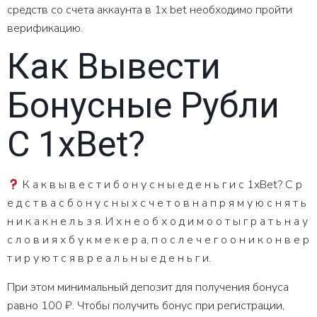
средств со счета аккаунта в 1x bet необходимо пройти
верификацию.
Как Вывести
Бонусные Рубли
С 1xBet?
К а к в ы в е с т и б о н у с н ы е д е н ь г и с 1xBet? С р
е д с т в а с б о н у с н ы х с ч е т о в н а п р я м у ю с н я т ь
н и к а к н е л ь з я. И х н е о б х о д и м о о т ы г р а т ь н а у
с л о в и я х б у к м е к е р а, п о с л е ч е г о о н и к о н в е р
т и р у ю т с я в р е а л ь н ы е д е н ь г и.
При этом минимальный депозит для получения бонуса
равно 100 ₽. Чтобы получить бонус при регистрации,