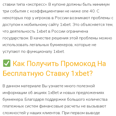
ставки типа «экспресс». В купоне должны быть минимум
три события с коэффициентами не ниже one 40. С
некоторых пор у игроков в России возникают проблемы с
доступом к мобильному сайту 1xbet. Это объясняется тем,
что деятельность 1xbet в России ограничена
государством. В качестве решения этой проблемы можно
использовать легальных букмекеров, которые не
уступают по функционалу 1xbet.
Как Получить Промокод На
Бесплатную Ставку 1xbet?
В данном материале Вы узнаете много полезной
информации об акциях 1xBet и новых предложениях
букмекера. Благодаря поддержке большого количества
платежных систем финансовые расчеты не вызывают
сложностей у наших клиентов. При первом выводе