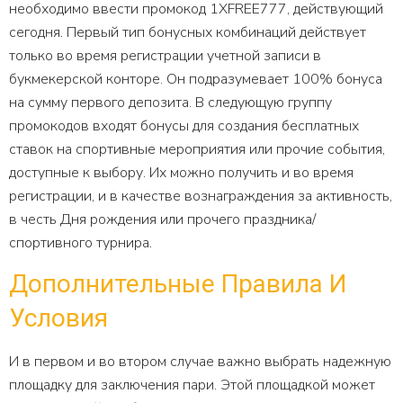
необходимо ввести промокод 1XFREE777, действующий
сегодня. Первый тип бонусных комбинаций действует
только во время регистрации учетной записи в
букмекерской конторе. Он подразумевает 100% бонуса
на сумму первого депозита. В следующую группу
промокодов входят бонусы для создания бесплатных
ставок на спортивные мероприятия или прочие события,
доступные к выбору. Их можно получить и во время
регистрации, и в качестве вознаграждения за активность,
в честь Дня рождения или прочего праздника/
спортивного турнира.
Дополнительные Правила И
Условия
И в первом и во втором случае важно выбрать надежную
площадку для заключения пари. Этой площадкой может