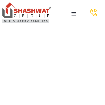
1xbet
Предлагает
Приветствен
Бонус До