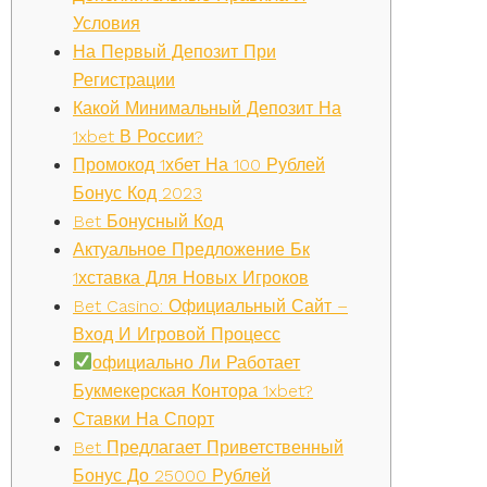
Условия
На Первый Депозит При
Регистрации
Какой Минимальный Депозит На
1xbet В России?
Промокод 1хбет На 100 Рублей
Бонус Код 2023
Bet Бонусный Код
Актуальное Предложение Бк
1хставка Для Новых Игроков
Bet Casino: Официальный Сайт –
Вход И Игровой Процесс
официально Ли Работает
Букмекерская Контора 1xbet?
Ставки На Спорт
Bet Предлагает Приветственный
Бонус До 25000 Рублей