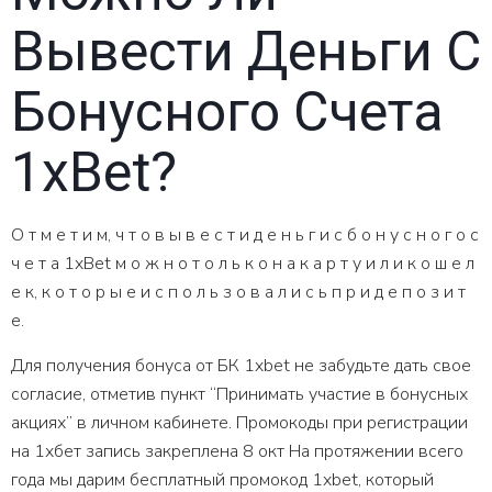
Вывести Деньги С
Бонусного Счета
1xBet?
О т м е т и м, ч т о в ы в е с т и д е н ь г и с б о н у с н о г о с
ч е т а 1xBet м о ж н о т о л ь к о н а к а р т у и л и к о ш е л
е к, к о т о р ы е и с п о л ь з о в а л и с ь п р и д е п о з и т
е.
Для получения бонуса от БК 1xbet не забудьте дать свое
согласие, отметив пункт “Принимать участие в бонусных
акциях” в личном кабинете. Промокоды при регистрации
на 1хбет запись закреплена 8 окт На протяжении всего
года мы дарим бесплатный промокод 1xbet, который