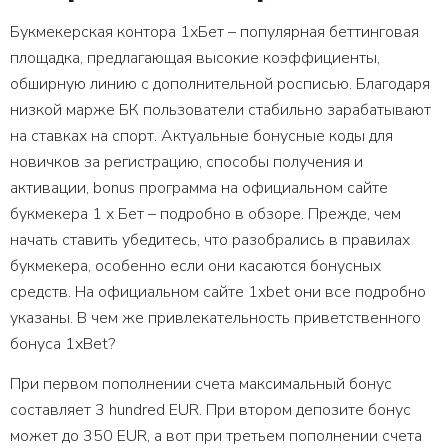
Букмекерская контора 1хБет – популярная беттинговая
площадка, предлагающая высокие коэффициенты,
обширную линию с дополнительной росписью. Благодаря
низкой марже БК пользователи стабильно зарабатывают
на ставках на спорт. Актуальные бонусные коды для
новичков за регистрацию, способы получения и
активации, bonus программа на официальном сайте
букмекера 1 х Бет – подробно в обзоре. Прежде, чем
начать ставить убедитесь, что разобрались в правилах
букмекера, особенно если они касаются бонусных
средств. На официальном сайте 1xbet они все подробно
указаны. В чем же привлекательность приветственного
бонуса 1xBet?
При первом пополнении счета максимальный бонус
составляет 3 hundred EUR. При втором депозите бонус
может до 350 EUR, а вот при третьем пополнении счета