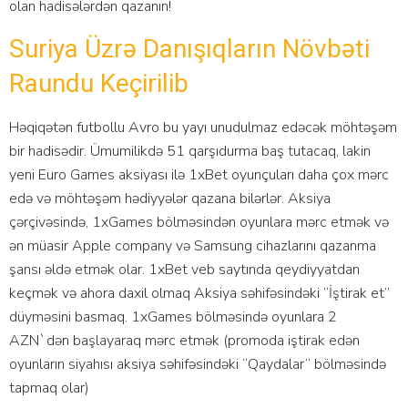
olan hadisələrdən qazanın!
Suriya Üzrə Danışıqların Növbəti
Raundu Keçirilib
Həqiqətən futbollu Avro bu yayı unudulmaz edəcək möhtəşəm
bir hadisədir. Ümumilikdə 51 qarşıdurma baş tutacaq, lakin
yeni Euro Games aksiyası ilə 1xBet oyunçuları daha çox mərc
edə və möhtəşəm hədiyyələr qazana bilərlər. Aksiya
çərçivəsində, 1xGames bölməsindən oyunlara mərc etmək və
ən müasir Apple company və Samsung cihazlarını qazanma
şansı əldə etmək olar. 1xBet veb saytında qeydiyyatdan
keçmək və ahora daxil olmaq Aksiya səhifəsindəki “İştirak et”
düyməsini basmaq. 1xGames bölməsində oyunlara 2
AZN`dən başlayaraq mərc etmək (promoda iştirak edən
oyunların siyahısı aksiya səhifəsindəki “Qaydalar” bölməsində
tapmaq olar)