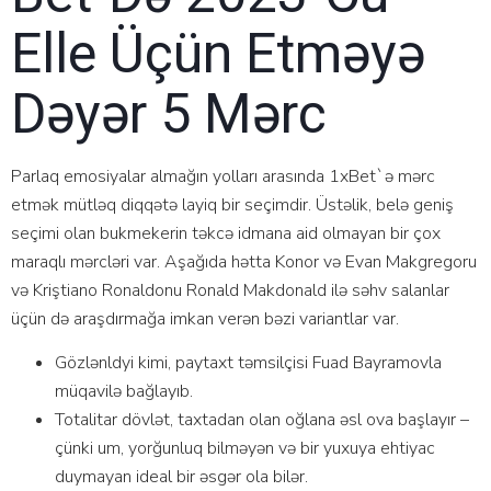
Elle Üçün Etməyə
Dəyər 5 Mərc
Parlaq emosiyalar almağın yolları arasında 1xBet`ə mərc
etmək mütləq diqqətə layiq bir seçimdir. Üstəlik, belə geniş
seçimi olan bukmekerin təkcə idmana aid olmayan bir çox
maraqlı mərcləri var. Aşağıda hətta Konor və Evan Makgregoru
və Kriştiano Ronaldonu Ronald Makdonald ilə səhv salanlar
üçün də araşdırmağa imkan verən bəzi variantlar var.
Gözlənldyi kimi, paytaxt təmsilçisi Fuad Bayramovla
müqavilə bağlayıb.
Totalitar dövlət, taxtadan olan oğlana əsl ova başlayır –
çünki um, yorğunluq bilməyən və bir yuxuya ehtiyac
duymayan ideal bir əsgər ola bilər.