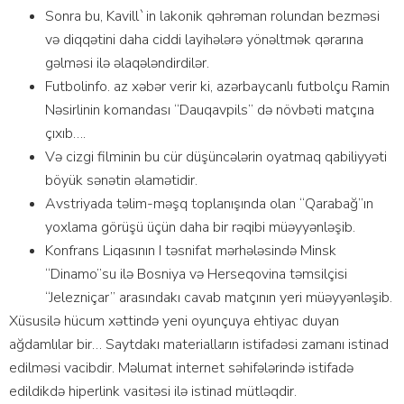
Sonra bu, Kavill`in lakonik qəhrəman rolundan bezməsi
və diqqətini daha ciddi layihələrə yönəltmək qərarına
gəlməsi ilə əlaqələndirdilər.
Futbolinfo. az xəbər verir ki, azərbaycanlı futbolçu Ramin
Nəsirlinin komandası “Dauqavpils” də növbəti matçına
çıxıb….
Və cizgi filminin bu cür düşüncələrin oyatmaq qabiliyyəti
böyük sənətin əlamətidir.
Avstriyada təlim-məşq toplanışında olan “Qarabağ”ın
yoxlama görüşü üçün daha bir rəqibi müəyyənləşib.
Konfrans Liqasının I təsnifat mərhələsində Minsk
“Dinamo”su ilə Bosniya və Herseqovina təmsilçisi
“Jelezniçar” arasındakı cavab matçının yeri müəyyənləşib.
Xüsusilə hücum xəttində yeni oyunçuya ehtiyac duyan
ağdamlılar bir… Saytdakı materialların istifadəsi zamanı istinad
edilməsi vacibdir. Məlumat internet səhifələrində istifadə
edildikdə hiperlink vasitəsi ilə istinad mütləqdir.