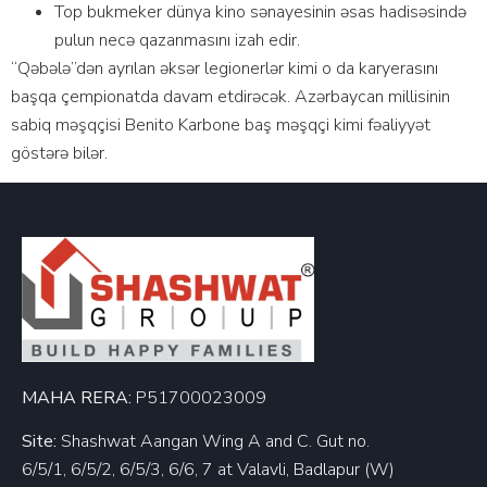
Top bukmeker dünya kino sənayesinin əsas hadisəsində
pulun necə qazanmasını izah edir.
“Qəbələ”dən ayrılan əksər legionerlər kimi o da karyerasını
başqa çempionatda davam etdirəcək. Azərbaycan millisinin
sabiq məşqçisi Benito Karbone baş məşqçi kimi fəaliyyət
göstərə bilər.
MAHA RERA:
P51700023009
Site:
Shashwat Aangan Wing A and C. Gut no.
6/5/1, 6/5/2, 6/5/3, 6/6, 7 at Valavli, Badlapur (W)