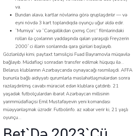
va.
Bundan əlavə, kartlar növlərinə görə qruplaşdırılır — və
eyni növdə 3 kart toplandıqda oyunçu uğur əldə edir.
“Mumiya” və “Cəngəllikdən çıxmış Corc” filmlərindəki
rolları ilə çoxlarının yaddaşında qalan yaraşıqlı Freyzerin
2000`ci illərin sonlarında qara günləri başlayıb.
Gözlənldyi kimi, paytaxt təmsilçisi Fuad Bayramovla müqavilə
bağlayıb. Müdafiəçi sonradan transfer edilmək hüququ ilə…
Belarus klublarının Azərbaycanda oynayacağı rəsmiləşdi. AFFA
bununla bağlı aidiyyatı qurumlarla məsləhətləşmələrdən sonra
razılaşdırılmış cavabı müraciət edən klublara çatdırıb. 21
yaşadək futbolçulardan ibarət Azərbaycan millisinin
yarımmüdafiəçisi Emil Mustafayevin yeni komandası
müəyyənləşmək üzrədir. Futbolinfo. az xəbər verir ki, 21 yaşlı
oyunçu…
Bet`də 2023`cü