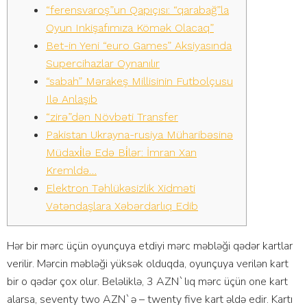
“ferensvaroş”un Qapıçısı: “qarabağ”la
Oyun Inkişafımıza Kömək Olacaq”
Bet-in Yeni “euro Games” Aksiyasında
Supercihazlar Oynanılır
“sabah” Mərakeş Millisinin Futbolçusu
Ilə Anlaşıb
“zirə”dən Növbəti Transfer
Pakistan Ukrayna-rusiya Müharibəsinə
Müdaxi̇lə Edə Bi̇lər: İmran Xan
Kremldə…
Elektron Təhlükəsizlik Xidməti
Vətəndaşlara Xəbərdarlıq Edib
Hər bir mərc üçün oyunçuya etdiyi mərc məbləği qədər kartlar
verilir. Mərcin məbləği yüksək olduqda, oyunçuya verilən kart
bir o qədər çox olur. Beləliklə, 3 AZN`lıq mərc üçün one kart
alarsa, seventy two AZN`ə – twenty five kart əldə edir. Kartı