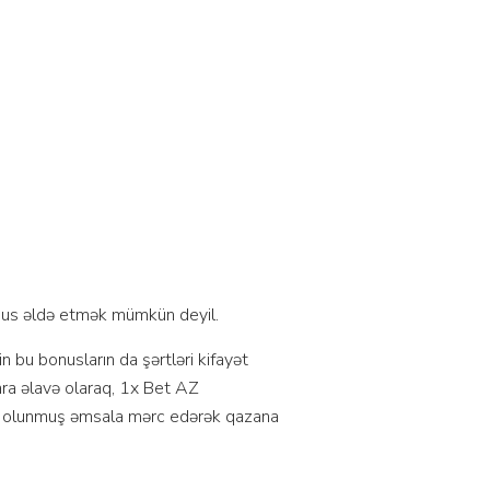
bonus əldə etmək mümkün deyil.
n bu bonusların da şərtləri kifayət
ra əlavə olaraq, 1x Bet AZ
in olunmuş əmsala mərc edərək qazana