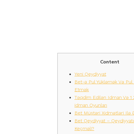
Promosy
Qeydiyya
Content
Yeni Qeydiyyat
Bet-ə Pul Yükləmək Və Pul Ç
Etmək
Təqdim Edilən Idman Və 1 
idman Oyunları
Bet Müştəri Xidmətləri Ilə 
Bet Qeydiyyat – Qeydiyya
Keçməli?