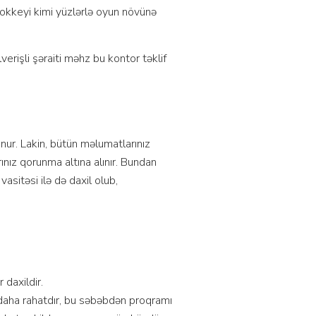
okkeyi kimi yüzlərlə oyun növünə
erişli şəraiti məhz bu kontor təklif
ur. Lakin, bütün məlumatlarınız
ınız qorunma altına alınır. Bundan
itəsi ilə də daxil olub,
 daxildir.
aha rahatdır, bu səbəbdən proqramı