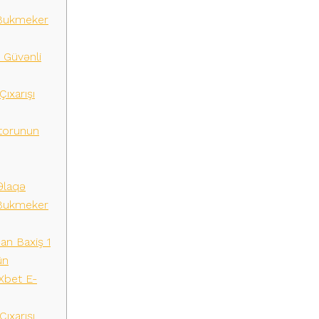
 Bukmeker
 Güvənli
ıxarışı
torunun
Əlaqə
 Bukmeker
an Baxiş 1
ün
Xbet E-
ıxarışı