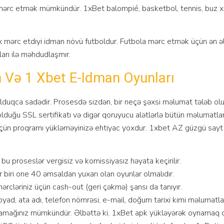
 mərc etmək mümkündür. 1xBet balompié, basketbol, tennis, buz x
ox mərc etdiyi idman növü futboldur. Futbola mərc etmək üçün ən əlv
ları ilə məhdudlaşmır.
 Və 1 Xbet E-Idman Oyunları
duqca sadədir. Prosesdə sizdən, bir neçə şəxsi məlumat tələb olun
olduğu SSL sertifikatı və digər qoruyucu alətlərlə bütün məlumatlar
n proqramı yükləməyinizə ehtiyac yoxdur. 1xbet AZ güzgü sayt vas
bu proseslər vergisiz və komissiyasız həyata keçirilir.
 biri one 40 əmsaldan yuxarı olan oyunlar olmalıdır.
rcləriniz üçün cash-out (geri çəkmə) şansı da tanıyır.
ad, ata adı, telefon nömrəsi, e-mail, doğum tarixi kimi məlumatlar
mağınız mümkündür. Əlbəttə ki, 1xBet apk yükləyərək oynamaq d