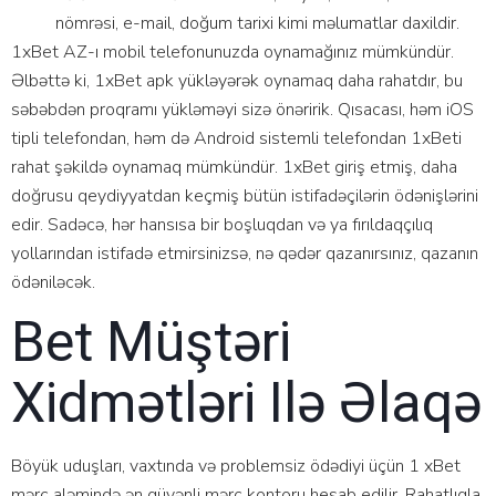
nömrəsi, e-mail, doğum tarixi kimi məlumatlar daxildir.
1xBet AZ-ı mobil telefonunuzda oynamağınız mümkündür.
Əlbəttə ki, 1xBet apk yükləyərək oynamaq daha rahatdır, bu
səbəbdən proqramı yükləməyi sizə önəririk. Qısacası, həm iOS
tipli telefondan, həm də Android sistemli telefondan 1xBeti
rahat şəkildə oynamaq mümkündür. 1xBet giriş etmiş, daha
doğrusu qeydiyyatdan keçmiş bütün istifadəçilərin ödənişlərini
edir. Sadəcə, hər hansısa bir boşluqdan və ya fırıldaqçılıq
yollarından istifadə etmirsinizsə, nə qədər qazanırsınız, qazanın
ödəniləcək.
Bet Müştəri
Xidmətləri Ilə Əlaqə
Böyük uduşları, vaxtında və problemsiz ödədiyi üçün 1 xBet
mərc aləmində ən güvənli mərc kontoru hesab edilir. Rahatlıqla,