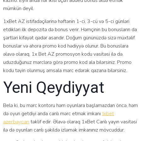
kazino. Eyni anda hər ikisi üçün added bonus əldə etmək
mümkün deyil.
1xBet AZ istifadəçilərinə həftənin 1-ci, 3-cü və 5-ci günləri
etdikləri ilk depozitə də bonus verir. Həmçinin bu bonusların da
şərtləri kifayət qədər asandır. Doğum gününüzdə sizə müxtəlif
bonuslar və ahora promo kod hədiyyə olunur. Bu bonuslara
əlavə olaraq, 1x Bet AZ promosyon kodu vasitəsi ilə də,
uduzduğunuz mərclərə görə promo kod ala bilərsiniz. Promo
kodu təyin olunmuş əmsala mərc edərək qazana bilərsiniz.
Yeni Qeydiyyat
Belə ki, bu mərc kontoru həm oyunlara başlamazdan öncə, həm
də oyun getdiyi anda canlı mərc etmək imkanı
1xbet
təklif edir. Əlavə olaraq 1xBet Canlı yayın vasitəsi
azerbaycan
ilə də oyunları canlı şəkildə izləmək imkanınız mövcuddur.