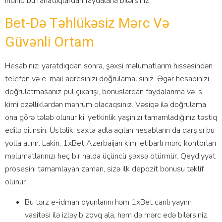
indirib bu rahatlıqlardan faydalana bilərsiniz.
Bet-Də Təhlükəsiz Mərc Və
Güvənli Ortam
Hesabınızı yaratdıqdan sonra, şəxsi məlumatlarım hissəsindən
telefon və e-mail adresinizi doğrulamalısınız. Əgər hesabınızı
doğrulatmasanız pul çıxarışı, bonuslardan faydalanma və. s
kimi özəlliklərdən məhrum olacaqsınız. Vəsiqə ilə doğrulama
ona görə tələb olunur ki, yetkinlik yaşınızı tamamladığınız təstiq
edilə bilinsin. Üstəlik, saxta adla açılan hesabların da qarşısı bu
yolla alınır. Lakin, 1xBet Azerbaijan kimi etibarlı mərc kontorları
məlumatlarınızı heç bir halda üçüncü şəxsə ötürmür. Qeydiyyat
prosesini tamamlayan zaman, sizə ilk depozit bonusu təklif
olunur.
Bu tərz e-idman oyunlarını həm 1xBet canlı yayım
vasitəsi ilə izləyib zövq ala, həm də mərc edə bilərsiniz.