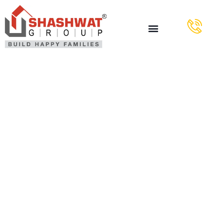
1xbet
Azerbaycan
Promosyonlar
& Qeydiyyat