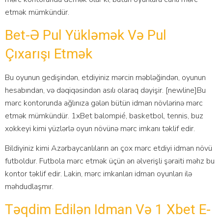
etmək mümkündür.
Bet-Ə Pul Yükləmək Və Pul
Çıxarışı Etmək
Bu oyunun gedişindən, etdiyiniz mərcin məbləğindən, oyunun
hesabından, və dəqiqəsindən asılı olaraq dəyişir. [newline]Bu
mərc kontorunda ağlınıza gələn bütün idman növlərinə mərc
etmək mümkündür. 1xBet balompié, basketbol, tennis, buz
xokkeyi kimi yüzlərlə oyun növünə mərc imkanı təklif edir.
Bildiyiniz kimi Azərbaycanlıların ən çox mərc etdiyi idman növü
futboldur. Futbola mərc etmək üçün ən əlverişli şəraiti məhz bu
kontor təklif edir. Lakin, mərc imkanları idman oyunları ilə
məhdudlaşmır.
Təqdim Edilən Idman Və 1 Xbet E-