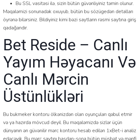
Bu SSL vasitəsi ilə, sizin bütün güvənliyiniz təmin olunur.
Məqaləmizi sonunadək oxuyub, bütün bu sözügedən detalları
öyrənə bilərsiniz. Bildiyiniz kimi bəzi saytların rəsmi saytına giriş
qadağandır.
Bet Reside – Canlı
Yayım Həyacanı Və
Canlı Mərcin
Üstünlükləri
Bu bukmeker kontoru ölkənizdən olan oyunçuları qəbul etmir
və ya hazırda mövcud deyil. Bu məqaləmizdə sizlər üçün
dünyanın ən güvənilir mərc kontoru hesab edilən 1xBet-i analiz
edəcəyik. Bu mərc saytını başdan-sona bütün müsbət və mənfi