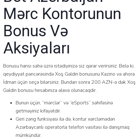
Mərc Kontorunun
Bonus Və
Aksiyaları
Bonusu hansı sahə üzrə istədiyinizə siz qərar verirsiniz. Belə ki,
qeydiyyat pəncərəsində Xoş Gəldin bonusunu Kazino və ahora
İdman üçün seçə bilərsiniz. Bundan sonra 200 AZN-ə dək Xoş
Gəldin bonusu hesabınıza əlavə olunacaqdır.
Bunun üçün, “mərclər” və “eSports” səhifəsinə
getməyiniz kifayətdir.
Geri zəng funksiyası ilə də, kontur xərcləmədən
Azərbaycanlı operatorla telefon vasitəsi ilə danışmaq
mümkündür.