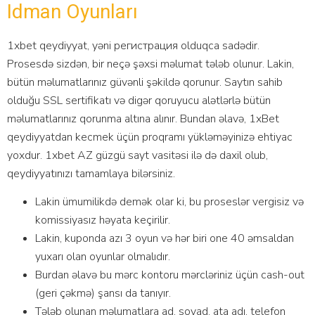
Idman Oyunları
1xbet qeydiyyat, yəni регистрация olduqca sadədir.
Prosesdə sizdən, bir neçə şəxsi məlumat tələb olunur. Lakin,
bütün məlumatlarınız güvənli şəkildə qorunur. Saytın sahib
olduğu SSL sertifikatı və digər qoruyucu alətlərlə bütün
məlumatlarınız qorunma altına alınır. Bundan əlavə, 1xBet
qeydiyyatdan kecmek üçün proqramı yükləməyinizə ehtiyac
yoxdur. 1xbet AZ güzgü sayt vasitəsi ilə də daxil olub,
qeydiyyatınızı tamamlaya bilərsiniz.
Lakin ümumilikdə demək olar ki, bu proseslər vergisiz və
komissiyasız həyata keçirilir.
Lakin, kuponda azı 3 oyun və hər biri one 40 əmsaldan
yuxarı olan oyunlar olmalıdır.
Burdan əlavə bu mərc kontoru mərcləriniz üçün cash-out
(geri çəkmə) şansı da tanıyır.
Tələb olunan məlumatlara ad, soyad, ata adı, telefon