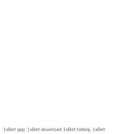
1xBet
Tətbiqetməsin
Necə
Yükləmək
Olar
1xBet app, 1xBet download 1xBet tətbiqi, 1xBet