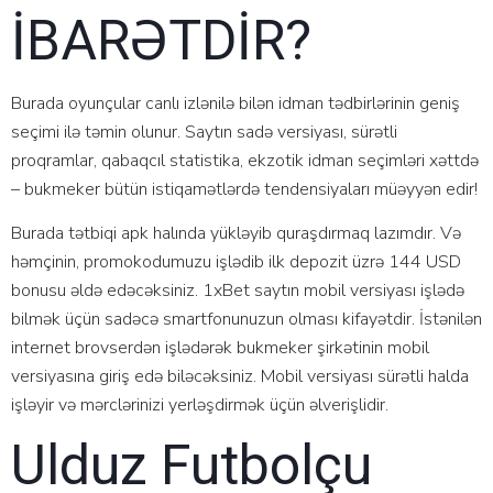
İBARƏTDİR?
Burada oyunçular canlı izlənilə bilən idman tədbirlərinin geniş
seçimi ilə təmin olunur. Saytın sadə versiyası, sürətli
proqramlar, qabaqcıl statistika, ekzotik idman seçimləri xəttdə
– bukmeker bütün istiqamətlərdə tendensiyaları müəyyən edir!
Burada tətbiqi apk halında yükləyib quraşdırmaq lazımdır. Və
həmçinin, promokodumuzu işlədib ilk depozit üzrə 144 USD
bonusu əldə edəcəksiniz. 1xBet saytın mobil versiyası işlədə
bilmək üçün sadəcə smartfonunuzun olması kifayətdir. İstənilən
internet brovserdən işlədərək bukmeker şirkətinin mobil
versiyasına giriş edə biləcəksiniz. Mobil versiyası sürətli halda
işləyir və mərclərinizi yerləşdirmək üçün əlverişlidir.
Ulduz Futbolçu