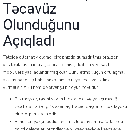
Təcavüz
Olunduğunu
Açıqladı
Tətbiqə alternativ olaraq, cihazınızda quraşdırılmış brauzer
vasitəsilə asanlıqla açıla bilən bahis şirkətinin veb saytının
mobil versiyası adlandırmaq olar. Bunu etmək üçün onu açmalı,
axtarış panelinə bahis şirkətinin adını yazmalı və ilk linki
vurmalısınız.Bu həm də əlverişli bir oyun növüdür.
Bukmeyker, rəsmi saytın bloklandığı və ya açılmadığı
təqdirdə 1xBet giriş asanlaşdıracaq başqa bir çox faydalı
bir proqrama sahibdir.
Bunun ən yaxşı təsdiqi ən nüfuzlu dünya mükafatlarında
daimi qələbələr, brendlər və yüksək səviyyəli şəxslərlə