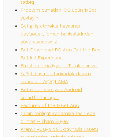
tətbiq
Problem olmadan iOS üçün 1xBet
yükləyin
Bet giriş etməklə həyatınızı
dəyişəcək, idman bahisələrindən
zövq alacaqsınız
Bet Download PC App Get the Best
Betting Experience
Füzulidə əməliyyat – Tutulanlar var
Yağışlı hava bu tarixədək davam
edəcək – AÇIQLAMA
Bet mobil versiyası Android
smartfonlar üçün
Features of the 1xBet App
Çirkin təbliğat iradəmizə təsir edə
bilməz – İlham Əliyev
Kreml: Rusiya da Ukraynada kasetli