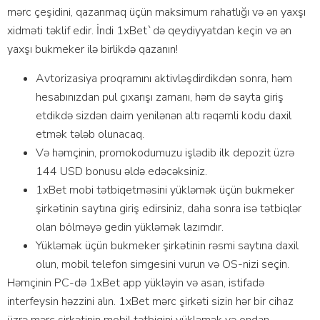
mərc çeşidini, qazanmaq üçün maksimum rahatlığı və ən yaxşı
xidməti təklif edir. İndi 1xBet`də qeydiyyatdan keçin və ən
yaxşı bukmeker ilə birlikdə qazanın!
Avtorizasiya proqramını aktivləşdirdikdən sonra, həm
hesabınızdan pul çıxarışı zamanı, həm də sayta giriş
etdikdə sizdən daim yenilənən altı rəqəmli kodu daxil
etmək tələb olunacaq.
Və həmçinin, promokodumuzu işlədib ilk depozit üzrə
144 USD bonusu əldə edəcəksiniz.
1xBet mobi tətbiqetməsini yükləmək üçün bukmeker
şirkətinin saytına giriş edirsiniz, daha sonra isə tətbiqlər
olan bölməyə gedin yükləmək lazımdır.
Yükləmək üçün bukmeker şirkətinin rəsmi saytına daxil
olun, mobil telefon simgesini vurun və OS-nizi seçin.
Həmçinin PC-də 1xBet app yükləyin və asan, istifadə
interfeysin həzzini alın. 1xBet mərc şirkəti sizin hər bir cihaz
üzrə mərc şirkətinin mobil tətbiqini yükləmək və ondan