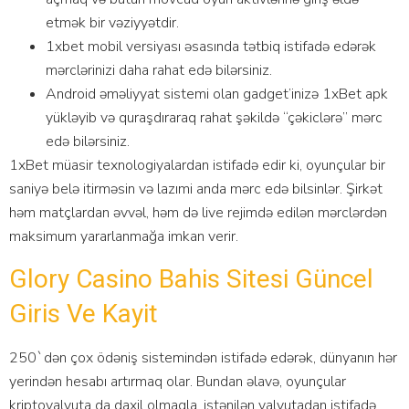
etmək bir vəziyyətdir.
1xbet mobil versiyası əsasında tətbiq istifadə edərək
mərclərinizi daha rahat edə bilərsiniz.
Android əməliyyat sistemi olan gadget’inizə 1xBet apk
yükləyib və quraşdıraraq rahat şəkildə “çəkiclərə” mərc
edə bilərsiniz.
1xBet müasir texnologiyalardan istifadə edir ki, oyunçular bir
saniyə belə itirməsin və lazımi anda mərc edə bilsinlər. Şirkət
həm matçlardan əvvəl, həm də live rejimdə edilən mərclərdən
maksimum yararlanmağa imkan verir.
Glory Casino Bahis Sitesi Güncel
Giris Ve Kayit
250`dən çox ödəniş sistemindən istifadə edərək, dünyanın hər
yerindən hesabı artırmaq olar. Bundan əlavə, oyunçular
kriptovalyuta da daxil olmaqla, istənilən valyutadan istifadə