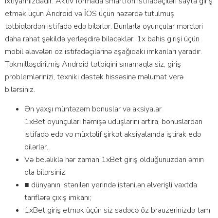
ixtiyarınızdadır. Aktiv formada smartfon istifadəçiləri sayta giriş
etmək üçün Android və İOS üçün nəzərdə tutulmuş
tətbiqlərdən istifadə edə bilərlər. Bunlarla oyunçular mərcləri
daha rahat şəkildə yerləşdirə biləcəklər. 1x bahis girişi üçün
mobil əlavələri öz istifadəçilərinə aşağıdakı imkanları yaradır.
Təkmilləşdirilmiş Android tətbiqini sınamaqla siz, giriş
problemlərinizi, texniki dəstək hissəsinə məlumat verə
bilərsiniz.
Ən yaxşı müntəzəm bonuslar və aksiyalar
1xBet oyunçuları həmişə uduşlarını artıra, bonuslardan
istifadə edə və müxtəlif şirkət aksiyalaında iştirak edə
bilərlər.
Və beləliklə hər zaman 1xBet giriş olduğunuzdan əmin
ola bilərsiniz.
■ dünyanın istənilən yerində istənilən əlverişli vaxtda
tariflərə çıxış imkanı;
1xBet giriş etmək üçün siz sadəcə öz brauzerinizdə tam