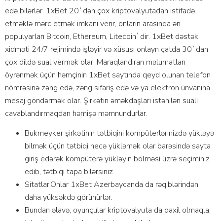
edə bilərlər. 1xBet 20`dən çox kriptovalyutadan istifadə
etməklə mərc etmək imkanı verir, onların arasında ən
populyarları Bitcoin, Ethereum, Litecoin`dir. 1xBet dəstək
xidməti 24/7 rejimində işləyir və xüsusi onlayn çatda 30`dan
çox dildə sual vermək olar. Maraqlandıran məlumatları
öyrənmək üçün həmçinin 1xBet saytında qeyd olunan telefon
nömrəsinə zəng edə, zəng sifariş edə və ya elektron ünvanına
mesaj göndərmək olar. Şirkətin əməkdaşları istənilən sualı
cavablandırmaqdan həmişə məmnundurlar.
Bukmeyker şirkətinin tətbiqini kompüterlərinizdə yükləyə
bilmək üçün tətbiqi necə yükləmək olar barəsində sayta
giriş edərək kompüterə yükləyin bölməsi üzrə seçiminiz
edib, tətbiqi tapa bilərsiniz.
Sitatlar.Onlar 1xBet Azerbaycanda da rəqiblərindən
daha yüksəkdə görünürlər.
Bundan əlavə, oyunçular kriptovalyuta da daxil olmaqla,