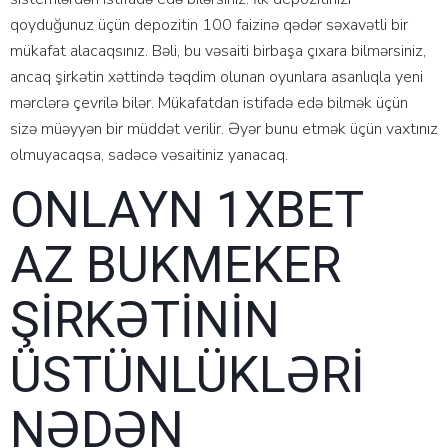
qoyduğunuz üçün depozitin 100 faizinə qədər səxavətli bir
mükafat alacaqsınız. Bəli, bu vəsaiti birbaşa çıxara bilmərsiniz,
ancaq şirkətin xəttində təqdim olunan oyunlara asanlıqla yeni
mərclərə çevrilə bilər. Mükafatdan istifadə edə bilmək üçün
sizə müəyyən bir müddət verilir. Əyər bunu etmək üçün vaxtınız
olmuyacaqsa, sadəcə vəsaitiniz yanacaq.
ONLAYN 1XBET
AZ BUKMEKER
ŞİRKƏTİNİN
ÜSTÜNLÜKLƏRİ
NƏDƏN