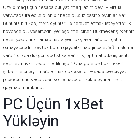
Üzv olmaq üçün hesaba pul yatırmaq lazım deyil – virtual
valyutada ifa edilə bilən bir neçə pulsuz casino oyunları var.
Bununla birlikdə, mərc oyunlari ilə hərəkət etmək istəyənlər ilk
növbədə pul vəsaitlərini yerləşdirməlidirlər. Bukmeker şirkətinin
necə işlədiyini anlamaq hətta yeni başlayanlar üçün çətin
olmayacaqdır. Saytda bütün qaydalar haqqında ətraflı məlumat
vardır, orada düzgün statistika verilmiş, optimal ödəniş üsulu
seçmək imkanı təqdim edilmişdir. Ona görə də bukmeker
şirkətinfə onlayn mərc etmək çox asandır – sadə qeydiyyat
prosedurunu keçdikdən sonra hətta bir kliklə oyuna mərc
qoymaq mümkündür!
PC Üçün 1xBet
Yükləyin