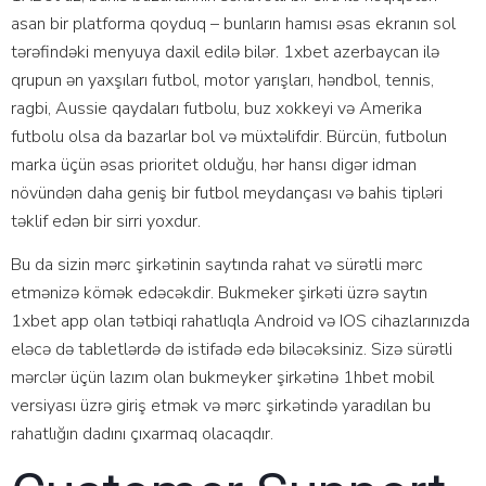
asan bir platforma qoyduq – bunların hamısı əsas ekranın sol
tərəfindəki menyuya daxil edilə bilər. 1xbet azerbaycan ilə
qrupun ən yaxşıları futbol, ​​motor yarışları, həndbol, tennis,
ragbi, Aussie qaydaları futbolu, buz xokkeyi və Amerika
futbolu olsa da bazarlar bol və müxtəlifdir. Bürcün, futbolun
marka üçün əsas prioritet olduğu, hər hansı digər idman
növündən daha geniş bir futbol meydançası və bahis tipləri
təklif edən bir sirri yoxdur.
Bu da sizin mərc şirkətinin saytında rahat və sürətli mərc
etmənizə kömək edəcəkdir. Bukmeker şirkəti üzrə saytın
1xbet app olan tətbiqi rahatlıqla Android və IOS cihazlarınızda
eləcə də tabletlərdə də istifadə edə biləcəksiniz. Sizə sürətli
mərclər üçün lazım olan bukmeyker şirkətinə 1hbet mobil
versiyası üzrə giriş etmək və mərc şirkətində yaradılan bu
rahatlığın dadını çıxarmaq olacaqdır.