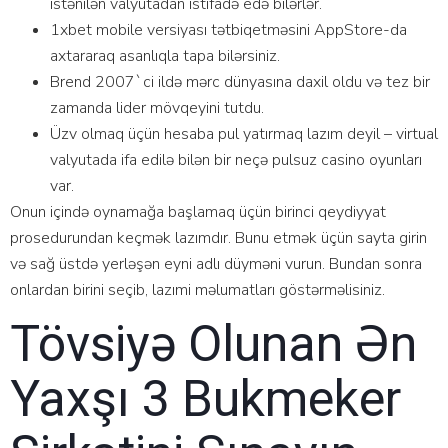
istənilən valyutadan istifadə edə bilərlər.
1xbet mobile versiyası tətbiqetməsini AppStore-da
axtararaq asanlıqla tapa bilərsiniz.
Brend 2007`ci ildə mərc dünyasına daxil oldu və tez bir
zamanda lider mövqeyini tutdu.
Üzv olmaq üçün hesaba pul yatırmaq lazım deyil – virtual
valyutada ifa edilə bilən bir neçə pulsuz casino oyunları
var.
Onun içində oynamağa başlamaq üçün birinci qeydiyyat
prosedurundan keçmək lazımdır. Bunu etmək üçün sayta girin
və sağ üstdə yerləşən eyni adlı düyməni vurun. Bundan sonra
onlardan birini seçib, lazımi məlumatları göstərməlisiniz.
Tövsiyə Olunan Ən
Yaxşı 3 Bukmeker