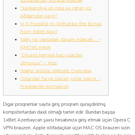
sursatlardan istifadə edəcək
“Xankəndiyə ən qısa və rahat yol
Ağdamdan keçir”
Is it Possible to Withdraw the Bonus
from 1xBet App?
Yağış nə vaxtadək davam edəcək… –
FAKTİKİ HAVA
“Onunla həmişə bacı-qardaş
olmuşuq” – Hiss
Wager Mobile Website Overview
Onlardan fərqli olaraq yollar salırıq –
Prezidentin köməkçisi
Digər proqramlar sayta giriş proqram quraşdırılmış
kompüterlərdən daxil olmağı təmin edir. Bundan başqa
1xBet Azerbaycan şəxsi hesabınıza giriş etmək üçün Opera C
VPN brauzeri, Apple istifadəçiləri üçün MAC OS brauzeri sizin