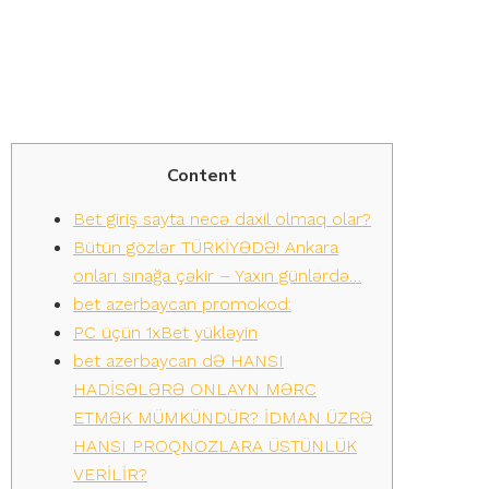
Merc Saytlari
Content
Bet giriş sayta necə daxil olmaq olar?
Bütün gözlər TÜRKİYƏDƏ! Ankara
onları sınağa çəkir – Yaxın günlərdə…
bet azerbaycan promokod:
PC üçün 1xBet yükləyin
bet azerbaycan dƏ HANSI
HADİSƏLƏRƏ ONLAYN MƏRC
ETMƏK MÜMKÜNDÜR? İDMAN ÜZRƏ
HANSI PROQNOZLARA ÜSTÜNLÜK
VERİLİR?